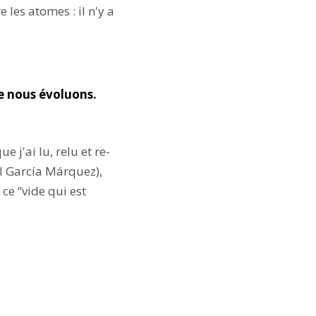
les atomes : il n'y a
le nous évoluons.
 j'ai lu, relu et re-
l García Márquez),
ce “vide qui est