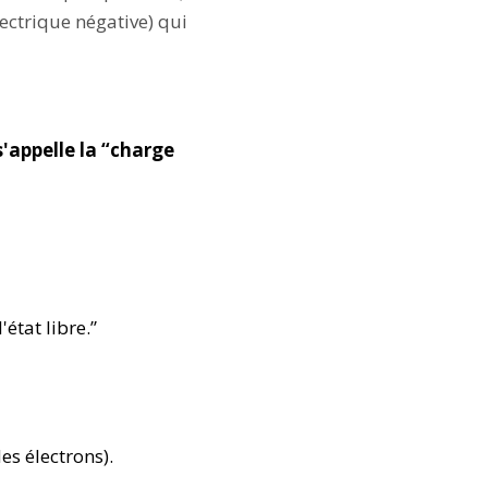
lectrique négative) qui
s'appelle la “charge
état libre.”
es électrons).