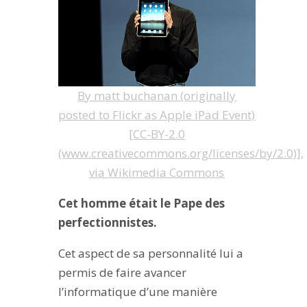
By matt buchanan (originally
posted to Flickr as Apple iPad Event)
[CC-BY-2.0
(www.creativecommons.org/licenses/by/2.0)],
via Wikimedia Commons
Cet homme était le Pape des
perfectionnistes.
Cet aspect de sa personnalité lui a
permis de faire avancer
l’informatique d’une manière