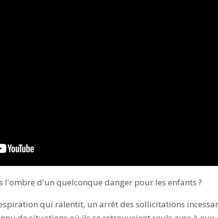
s l'ombre d'un quelconque danger pour les enfants ?
spiration qui ralentit, un arrêt des sollicitations incess
nnu de situations où ils se retrouvaient seuls avec à eux