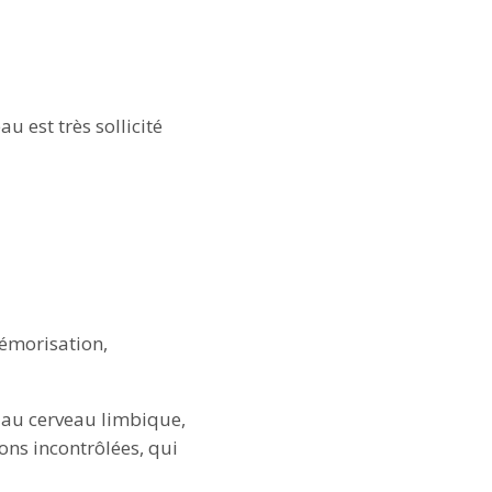
u est très sollicité
émorisation,
ée au cerveau limbique,
ons incontrôlées, qui