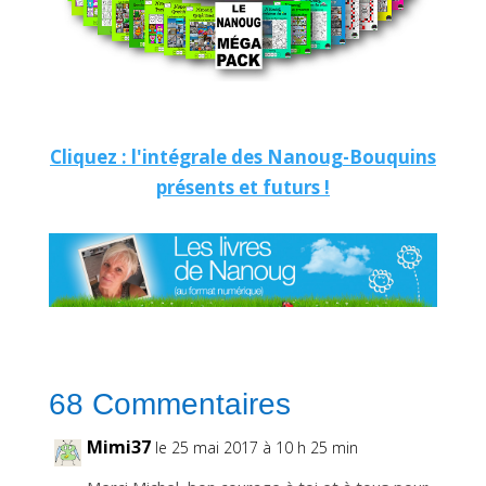
n
s
c
r
i
p
t
i
o
n
v
Cliquez : l'intégrale des Nanoug-Bouquins
o
u
présents et futurs !
s
p
e
r
m
e
t
d
e
r
e
c
e
v
o
i
68 Commentaires
r
n
o
t
Mimi37
le 25 mai 2017 à 10 h 25 min
r
e
n