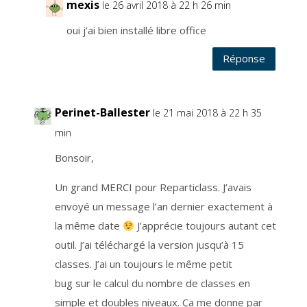
d
mexis
le 26 avril 2018 à 22 h 26 min
u
b
l
oui j’ai bien installé libre office
o
g
.
Réponse
L
a
b
a
s
e
l
Perinet-Ballester
le 21 mai 2018 à 22 h 35
é
g
a
min
l
e
e
Bonsoir,
s
t
l
Un grand MERCI pour Reparticlass. J’avais
’
a
envoyé un message l’an dernier exactement à
r
t
i
la même date
J’apprécie toujours autant cet
c
l
outil. J’ai téléchargé la version jusqu’à 15
e
6
classes. J’ai un toujours le même petit
.
1
.
bug sur le calcul du nombre de classes en
a
d
simple et doubles niveaux. Ça me donne par
u