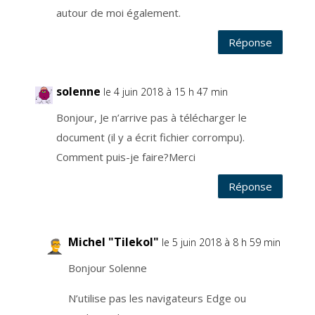
u
autour de moi également.
v
e
a
u
Réponse
b
a
s
d
e
solenne
c
le 4 juin 2018 à 15 h 47 min
h
a
q
Bonjour, Je n’arrive pas à télécharger le
u
e
document (il y a écrit fichier corrompu).
e
m
Comment puis-je faire?Merci
a
i
l
q
Réponse
u
e
z
v
o
u
Michel "Tilekol"
le 5 juin 2018 à 8 h 59 min
s
r
e
Bonjour Solenne
c
e
v
e
N’utilise pas les navigateurs Edge ou
z
.