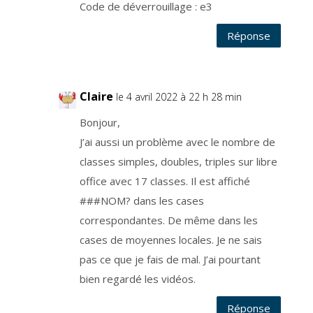
c
Code de déverrouillage : e3
r
i
t
Réponse
à
n
o
t
r
e
s
Claire
e
le 4 avril 2022 à 22 h 28 min
r
v
i
Bonjour,
c
e
J’ai aussi un problème avec le nombre de
d
e
classes simples, doubles, triples sur libre
c
o
m
office avec 17 classes. Il est affiché
m
u
###NOM? dans les cases
n
i
correspondantes. De même dans les
c
a
t
cases de moyennes locales. Je ne sais
i
o
pas ce que je fais de mal. J’ai pourtant
n
.
bien regardé les vidéos.
V
o
u
s
Réponse