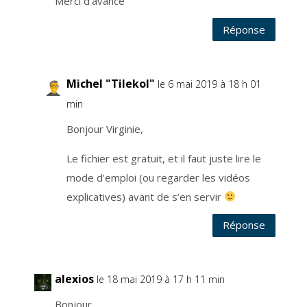
Merci d’avance
a
l
i
Réponse
s
é
e
,
i
n
s
Michel "Tilekol"
le 6 mai 2019 à 18 h 01
t
a
min
l
l
é
Bonjour Virginie,
e
s
u
r
Le fichier est gratuit, et il faut juste lire le
l
e
mode d’emploi (ou regarder les vidéos
s
o
l
explicatives) avant de s’en servir
f
r
a
Réponse
n
ç
a
i
s
e
t
alexios
le 18 mai 2019 à 17 h 11 min
s
t
o
Bonjour,