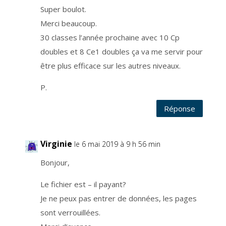
L
e
Super boulot.
s
e
Merci beaucoup.
r
v
i
30 classes l’année prochaine avec 10 Cp
c
e
doubles et 8 Ce1 doubles ça va me servir pour
e
être plus efficace sur les autres niveaux.
s
t
g
é
P.
r
é
p
Réponse
a
r
u
n
e
e
Virginie
le 6 mai 2019 à 9 h 56 min
n
t
r
Bonjour,
e
p
r
i
Le fichier est – il payant?
s
e
Je ne peux pas entrer de données, les pages
s
p
sont verrouillées.
é
c
i