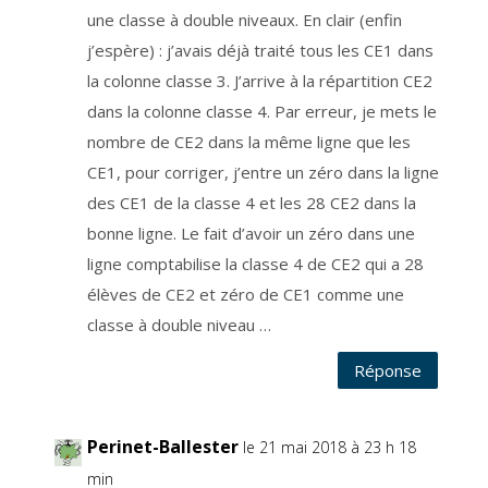
e
t
une classe à double niveaux. En clair (enfin
i
r
j’espère) : j’avais déjà traité tous les CE1 dans
e
r
la colonne classe 3. J’arrive à la répartition CE2
v
o
t
dans la colonne classe 4. Par erreur, je mets le
r
e
nombre de CE2 dans la même ligne que les
c
o
CE1, pour corriger, j’entre un zéro dans la ligne
n
s
e
des CE1 de la classe 4 et les 28 CE2 dans la
n
t
bonne ligne. Le fait d’avoir un zéro dans une
e
m
ligne comptabilise la classe 4 de CE2 qui a 28
e
n
t
élèves de CE2 et zéro de CE1 comme une
e
t
classe à double niveau …
v
o
u
Réponse
s
d
é
s
i
n
Perinet-Ballester
le 21 mai 2018 à 23 h 18
s
c
r
min