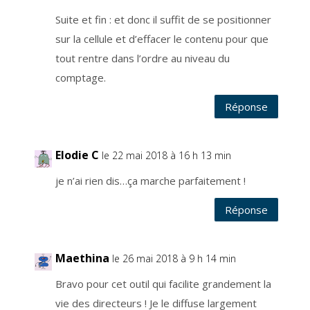
i
r
e
Suite et fin : et donc il suffit de se positionner
à
t
sur la cellule et d’effacer le contenu pour que
o
u
tout rentre dans l’ordre au niveau du
t
m
o
comptage.
m
e
n
Réponse
t
,
a
u
m
o
Elodie C
le 22 mai 2018 à 16 h 13 min
y
e
n
je n’ai rien dis…ça marche parfaitement !
d
'
u
n
Réponse
l
i
e
n
q
Maethina
u
le 26 mai 2018 à 9 h 14 min
i
s
e
Bravo pour cet outil qui facilite grandement la
t
r
vie des directeurs ! Je le diffuse largement
o