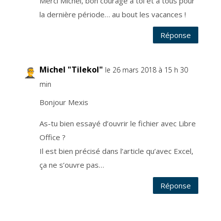
Merci Michel, bon courage à toi et à tous pour
e
w
la dernière période… au bout les vacances !
s
l
e
t
Réponse
t
e
r
q
u
i
Michel "Tilekol"
le 26 mars 2018 à 15 h 30
v
o
min
u
s
t
Bonjour Mexis
i
e
n
t
As-tu bien essayé d’ouvrir le fichier avec Libre
a
u
Office ?
c
o
u
Il est bien précisé dans l’article qu’avec Excel,
r
a
ça ne s’ouvre pas…
n
t
d
Réponse
e
l
a
v
i
e