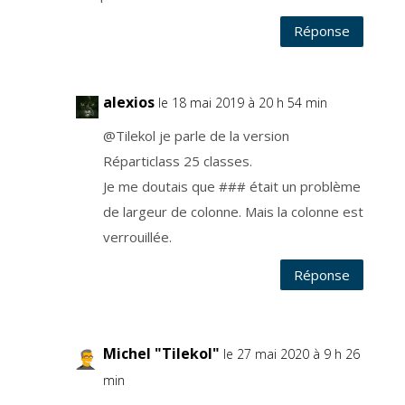
i
m
i
Réponse
t
é
e
a
u
t
alexios
le 18 mai 2019 à 20 h 54 min
e
m
p
@Tilekol je parle de la version
s
p
e
Réparticlass 25 classes.
n
d
Je me doutais que ### était un problème
a
n
de largeur de colonne. Mais la colonne est
t
l
e
verrouillée.
q
u
e
Réponse
l
v
o
u
s
ê
t
Michel "Tilekol"
le 27 mai 2020 à 9 h 26
e
s
i
min
n
s