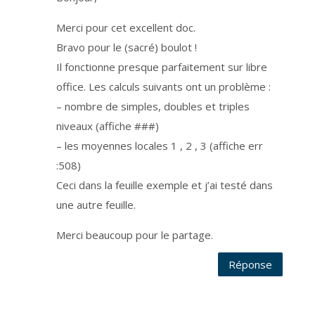
c
k
a
Merci pour cet excellent doc.
n
t
s
Bravo pour le (sacré) boulot !
e
s
Il fonctionne presque parfaitement sur libre
d
o
office. Les calculs suivants ont un problème :
n
n
é
– nombre de simples, doubles et triples
e
s
niveaux (affiche ###)
d
e
– les moyennes locales 1 , 2 , 3 (affiche err
m
a
n
:508)
i
è
Ceci dans la feuille exemple et j’ai testé dans
r
e
une autre feuille.
s
é
c
u
Merci beaucoup pour le partage.
r
i
s
Réponse
é
e
e
n
F
r