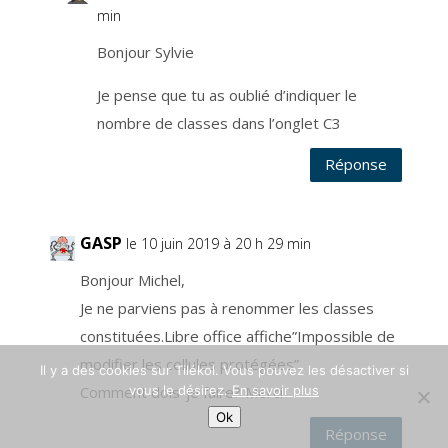
d
min
u
t
r
Bonjour Sylvie
a
i
t
e
Je pense que tu as oublié d’indiquer le
m
e
nombre de classes dans l’onglet C3
n
t
l
Réponse
’
a
c
c
è
s
à
GASP
le 10 juin 2019 à 20 h 29 min
v
o
s
Bonjour Michel,
d
o
Je ne parviens pas à renommer les classes
n
n
é
constituées.Libre office affiche”Impossible de
e
s
modifier les cellules protégées”.
à
Il y a des cookies sur Tilékol. Vous pouvez les désactiver si
c
vous le désirez.
En savoir plus
Comment dois-je faire? Merci
a
r
a
Ok
c
Réponse
t