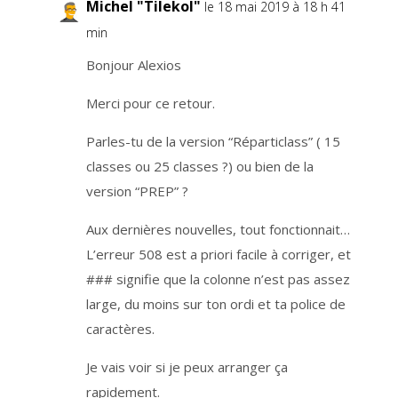
a
Michel "Tilekol"
le 18 mai 2019 à 18 h 41
n
c
min
e
.
L
Bonjour Alexios
a
d
u
r
Merci pour ce retour.
é
e
d
e
Parles-tu de la version “Réparticlass” ( 15
t
r
classes ou 25 classes ?) ou bien de la
a
i
version “PREP” ?
t
e
m
e
Aux dernières nouvelles, tout fonctionnait…
n
t
L’erreur 508 est a priori facile à corriger, et
d
e
### signifie que la colonne n’est pas assez
s
d
o
large, du moins sur ton ordi et ta police de
n
n
caractères.
é
e
s
e
Je vais voir si je peux arranger ça
s
t
rapidement.
l