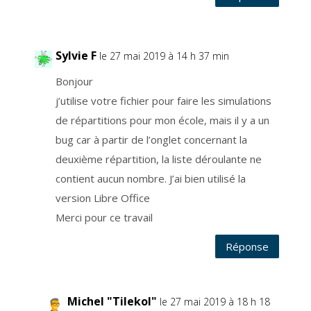
d
i
s
p
o
s
e
Sylvie F
le 27 mai 2019 à 14 h 37 min
z
d
u
Bonjour
d
r
j’utilise votre fichier pour faire les simulations
o
i
t
de répartitions pour mon école, mais il y a un
d
e
bug car à partir de l’onglet concernant la
d
e
deuxième répartition, la liste déroulante ne
m
a
n
contient aucun nombre. J’ai bien utilisé la
d
e
version Libre Office
r
a
Merci pour ce travail
u
r
e
s
Réponse
p
o
n
s
a
b
Michel "Tilekol"
l
le 27 mai 2019 à 18 h 18
e