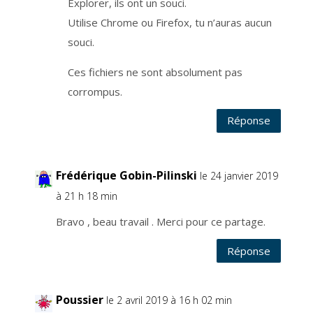
Explorer, ils ont un souci.
V
o
s
Utilise Chrome ou Firefox, tu n’auras aucun
d
o
souci.
n
n
é
e
Ces fichiers ne sont absolument pas
s
n
corrompus.
e
s
o
Réponse
n
t
p
a
s
t
r
Frédérique Gobin-Pilinski
le 24 janvier 2019
a
n
à 21 h 18 min
s
f
é
Bravo , beau travail . Merci pour ce partage.
r
é
e
s
Réponse
h
o
r
s
U
E
Poussier
le 2 avril 2019 à 16 h 02 min
.