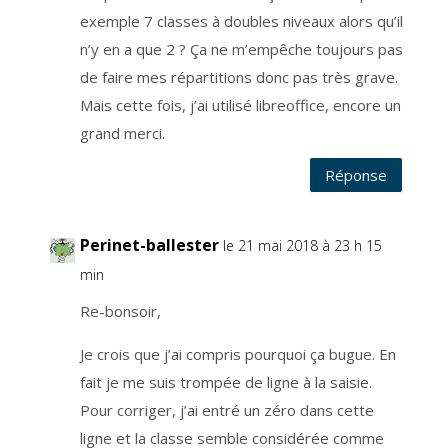
R
exemple 7 classes à doubles niveaux alors qu’il
G
P
D
n’y en a que 2 ? Ça ne m’empêche toujours pas
r
e
de faire mes répartitions donc pas très grave.
l
a
Mais cette fois, j’ai utilisé libreoffice, encore un
t
i
f
grand merci.
a
u
c
Réponse
o
n
s
e
n
t
Perinet-ballester
le 21 mai 2018 à 23 h 15
e
m
e
min
n
t
.
Re-bonsoir,
V
o
u
Je crois que j’ai compris pourquoi ça bugue. En
s
p
o
fait je me suis trompée de ligne à la saisie.
u
v
Pour corriger, j’ai entré un zéro dans cette
e
z
ligne et la classe semble considérée comme
r