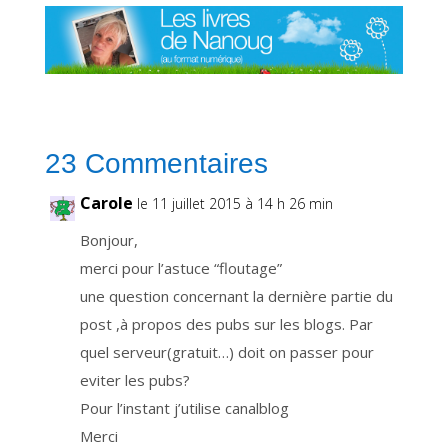
r
m
e
t
d
e
r
e
c
e
v
o
i
23 Commentaires
r
n
o
t
Carole
le 11 juillet 2015 à 14 h 26 min
r
e
n
Bonjour,
e
w
merci pour l’astuce “floutage”
s
l
e
une question concernant la dernière partie du
t
t
post ,à propos des pubs sur les blogs. Par
e
r
quel serveur(gratuit…) doit on passer pour
q
u
i
eviter les pubs?
v
o
Pour l’instant j’utilise canalblog
u
s
Merci
t
i