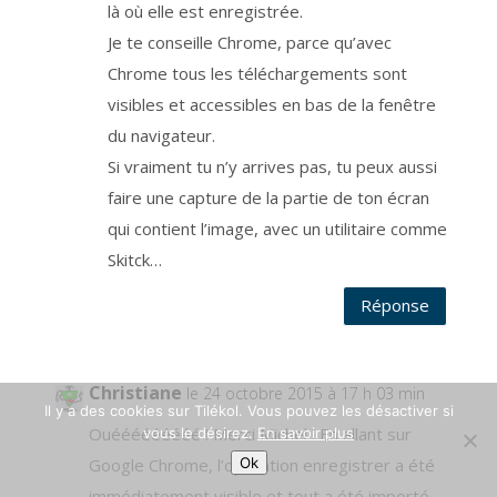
là où elle est enregistrée.
Je te conseille Chrome, parce qu’avec
Chrome tous les téléchargements sont
visibles et accessibles en bas de la fenêtre
du navigateur.
Si vraiment tu n’y arrives pas, tu peux aussi
faire une capture de la partie de ton écran
qui contient l’image, avec un utilitaire comme
Skitck…
Réponse
Christiane
le 24 octobre 2015 à 17 h 03 min
Il y a des cookies sur Tilékol. Vous pouvez les désactiver si
Ouééééééééé ! Merci Michel ! En allant sur
vous le désirez.
En savoir plus
Ok
Google Chrome, l’opération enregistrer a été
immédiatement visible et tout a été importé