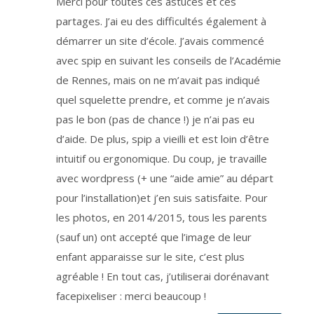
Merci pour toutes ces astuces et ces
a
n
partages. J’ai eu des difficultés également à
i
è
démarrer un site d’école. J’avais commencé
r
e
s
avec spip en suivant les conseils de l’Académie
é
c
de Rennes, mais on ne m’avait pas indiqué
u
r
quel squelette prendre, et comme je n’avais
i
s
é
pas le bon (pas de chance !) je n’ai pas eu
e
e
d’aide. De plus, spip a vieilli et est loin d’être
n
F
intuitif ou ergonomique. Du coup, je travaille
r
a
n
avec wordpress (+ une “aide amie” au départ
c
e
pour l’installation)et j’en suis satisfaite. Pour
.
L
les photos, en 2014/2015, tous les parents
a
d
u
(sauf un) ont accepté que l’image de leur
r
é
enfant apparaisse sur le site, c’est plus
e
d
agréable ! En tout cas, j’utiliserai dorénavant
e
t
r
facepixeliser : merci beaucoup !
a
i