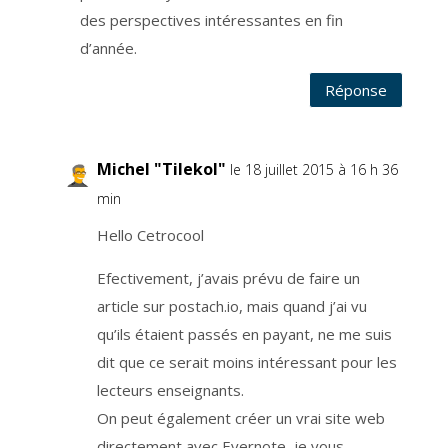
e
des perspectives intéressantes en fin
c
o
d’année.
m
m
u
n
Réponse
i
c
a
t
i
o
Michel "Tilekol"
n
le 18 juillet 2015 à 16 h 36
.
V
min
o
u
s
Hello Cetrocool
d
i
s
p
Efectivement, j’avais prévu de faire un
o
s
article sur postach.io, mais quand j’ai vu
e
z
qu’ils étaient passés en payant, ne me suis
d
u
d
dit que ce serait moins intéressant pour les
r
o
lecteurs enseignants.
i
t
On peut également créer un vrai site web
d
e
d
directement avec Evernote, je vous