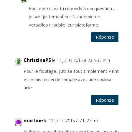
o
y
Bon, merci Léa tu réponds à ma question …
e
n
Je suis justement sur l’académie de
d
'
u
Versailles ! J’oublie leur plateforme.
n
l
i
Réponse
e
n
q
u
i
s
e
ChristinePS
le 11 juillet 2015 à 23 h 35 min
t
r
o
Pour le floutage, j’utilise tout simplement Paint
u
v
et je fais un cercle remplie avec une couleur
e
a
u
unie.
b
a
s
Réponse
d
e
c
h
a
q
martine
le 12 juillet 2015 à 7 h 27 min
u
e
e
Je floute avec photofiltre: sélection au lasso de