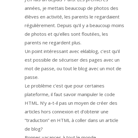
s
t
années, je mettais beaucoup de photos des
r
a
élèves en activité, les parents le regardaient
n
s
régulièrement. Depuis qu’il y a beaucoup moins
f
é
r
de photos et qu’elles sont floutées, les
é
e
parents ne regardent plus.
s
h
Un point intéressant avec eklablog, c’est qu’il
o
r
s
est possible de sécuriser des pages avec un
U
E
mot de passe, ou tout le blog avec un mot de
.
L
passe.
e
s
e
Le problème c’est que pour certaines
r
v
plateforme, il faut savoir manipuler le code
i
c
HTML. N’y a-t-il pas un moyen de créer des
e
e
articles hors connexion et d’obtenir une
s
t
“traduction” en HTML à coller dans un article
g
é
de blog?
r
é
p
Bonnes vacances à tout le monde.