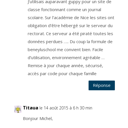
J’utilisais auparavant guppy pour un site de
q
u
classe fonctionnant comme un journal
e
l
scolaire. Sur l’académie de Nice les sites ont
a
r
e
obligation d’être hébergé sur le serveur du
c
t
rectorat. Ce serveur a été piraté toutes les
i
f
données perdues ….. Du coup la formule de
i
c
a
beneyluschool me convient bien. Facile
t
i
d’utilisation, environnement agréable …
o
n
Remise à jour chaque année, sécurisé,
o
u
l
accès par code pour chaque famille
’
e
f
Réponse
f
a
c
e
m
e
n
Titaua
le 14 août 2015 à 6 h 30 min
t
d
e
Bonjour Michel,
c
e
l