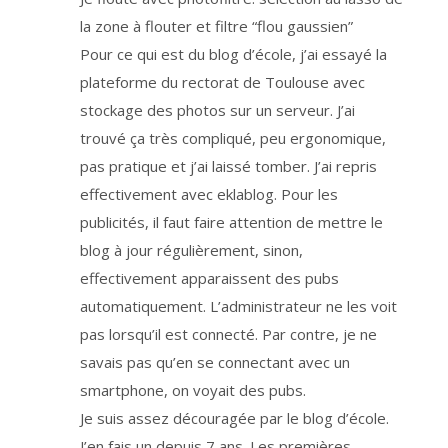
m
a
la zone à flouter et filtre “flou gaussien”
i
l
q
Pour ce qui est du blog d’école, j’ai essayé la
u
e
plateforme du rectorat de Toulouse avec
z
v
stockage des photos sur un serveur. J’ai
o
u
s
trouvé ça très compliqué, peu ergonomique,
r
e
pas pratique et j’ai laissé tomber. J’ai repris
c
e
effectivement avec eklablog. Pour les
v
e
z
publicités, il faut faire attention de mettre le
.
V
blog à jour régulièrement, sinon,
o
s
effectivement apparaissent des pubs
d
o
n
automatiquement. L’administrateur ne les voit
n
é
pas lorsqu’il est connecté. Par contre, je ne
e
s
savais pas qu’en se connectant avec un
n
e
s
smartphone, on voyait des pubs.
o
n
Je suis assez découragée par le blog d’école.
t
p
J’en fais un depuis 7 ans. Les premières
a