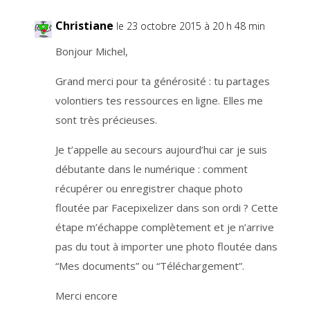
d
e
c
Christiane
le 23 octobre 2015 à 20 h 48 min
o
n
f
Bonjour Michel,
i
d
e
n
Grand merci pour ta générosité : tu partages
t
i
volontiers tes ressources en ligne. Elles me
a
l
i
sont très précieuses.
t
é
Je t’appelle au secours aujourd’hui car je suis
i
c
débutante dans le numérique : comment
i
.
récupérer ou enregistrer chaque photo
floutée par Facepixelizer dans son ordi ? Cette
étape m’échappe complètement et je n’arrive
pas du tout à importer une photo floutée dans
“Mes documents” ou “Téléchargement”.
Merci encore