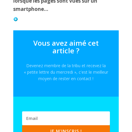
lorsque les pages sont vues sur un
smartphone…
Vous avez aimé cet
article ?
Devenez membre de la tribu et recevez la
« petite lettre du mercredi », c'est le meilleur
moyen de rester en contact !
JE M'INSCRIS !