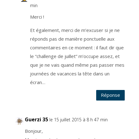
u
r
min
l
e
s
Merci !
o
l
f
Et également, merci de m’excuser si je ne
r
a
réponds pas de manière ponctuelle aux
n
ç
a
commentaires en ce moment : il faut dir que
i
s
le “challenge de juillet” m’occupe assez, et
e
t
que je ne vais quand même pas passer mes
s
t
o
journées de vacances la tête dans un
c
k
écran…
a
n
t
s
Réponse
e
s
d
o
n
n
Guerzi 35
le 15 juillet 2015 à 8 h 47 min
é
e
s
Bonjour,
d
e
m