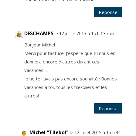
a
r
u
Réponse
n
e
e
n
t
r
DESCHAMPS
le 12 juillet 2015 à 15 h 03 min
e
p
r
Bonjour Michel
i
s
Merci pour l’astuce. J’espère que tu nous en
e
s
p
donnera encore d’autres durant ces
é
c
vacances….
i
a
Je ne te l’avais pas encore souhaité : Bonnes
l
i
s
vacances à toi, tous les tilekoliers et les
é
e
autres!
,
i
n
Réponse
s
t
a
l
l
é
e
Michel "Tilekol"
le 12 juillet 2015 à 15 h 41
s