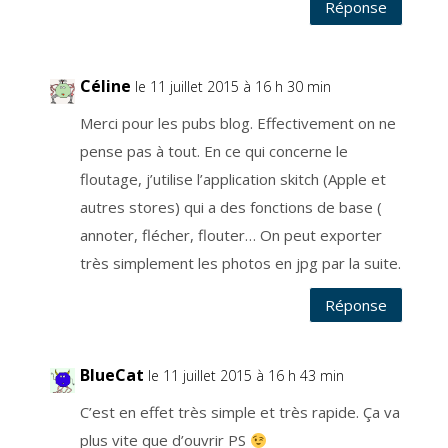
Réponse
e
e
s
t
l
’
a
Céline
le 11 juillet 2015 à 16 h 30 min
r
t
i
Merci pour les pubs blog. Effectivement on ne
c
l
pense pas à tout. En ce qui concerne le
e
6
.
floutage, j’utilise l’application skitch (Apple et
1
.
autres stores) qui a des fonctions de base (
a
d
annoter, flécher, flouter… On peut exporter
u
R
G
très simplement les photos en jpg par la suite.
P
D
r
Réponse
e
l
a
t
i
f
BlueCat
le 11 juillet 2015 à 16 h 43 min
a
u
c
C’est en effet très simple et très rapide. Ça va
o
n
plus vite que d’ouvrir PS
s