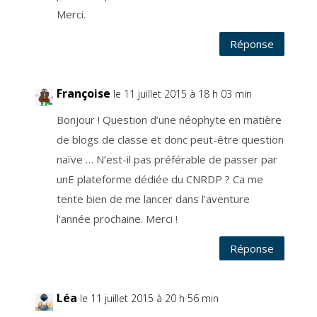
e
n
Merci.
t
e
m
Réponse
e
n
t
.
V
o
Françoise
le 11 juillet 2015 à 18 h 03 min
u
s
p
Bonjour ! Question d’une néophyte en matière
o
u
v
de blogs de classe et donc peut-être question
e
z
naïve … N’est-il pas préférable de passer par
r
e
unE plateforme dédiée du CNRDP ? Ca me
t
i
r
tente bien de me lancer dans l’aventure
e
r
l’année prochaine. Merci !
v
o
t
Réponse
r
e
c
o
n
s
Léa
le 11 juillet 2015 à 20 h 56 min
e
n
t