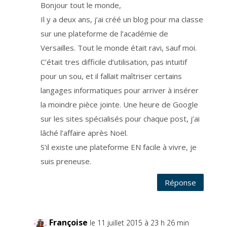
Bonjour tout le monde,
e
m
e
Il y a deux ans, j’ai créé un blog pour ma classe
n
t
sur une plateforme de l’académie de
e
t
Versailles. Tout le monde était ravi, sauf moi.
v
o
u
C’était tres difficile d’utilisation, pas intuitif
s
d
pour un sou, et il fallait maîtriser certains
é
s
langages informatiques pour arriver à insérer
i
n
s
la moindre pièce jointe. Une heure de Google
c
r
sur les sites spécialisés pour chaque post, j’ai
i
r
lâché l’affaire après Noël.
e
à
t
S’il existe une plateforme EN facile à vivre, je
o
u
suis preneuse.
t
m
o
Réponse
m
e
n
t
,
a
u
Françoise
le 11 juillet 2015 à 23 h 26 min
m