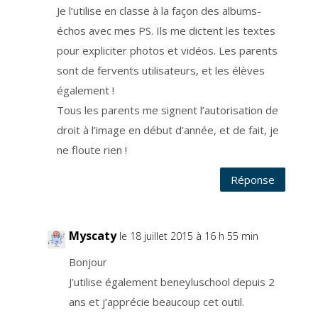
è
Je l’utilise en classe à la façon des albums-
s
à
v
échos avec mes PS. Ils me dictent les textes
o
s
pour expliciter photos et vidéos. Les parents
d
o
sont de fervents utilisateurs, et les élèves
n
n
é
également !
e
s
Tous les parents me signent l’autorisation de
à
c
droit à l’image en début d’année, et de fait, je
a
r
a
ne floute rien !
c
t
è
Réponse
r
e
p
e
r
s
o
Myscaty
le 18 juillet 2015 à 16 h 55 min
n
n
e
Bonjour
l
,
J’utilise également beneyluschool depuis 2
a
i
ans et j’apprécie beaucoup cet outil.
n
s
i