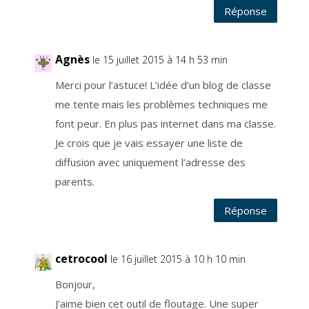
t
Réponse
e
m
e
n
t
d
Agnès
le 15 juillet 2015 à 14 h 53 min
e
s
d
Merci pour l’astuce! L’idée d’un blog de classe
o
n
me tente mais les problèmes techniques me
n
é
e
font peur. En plus pas internet dans ma classe.
s
e
Je crois que je vais essayer une liste de
s
t
diffusion avec uniquement l’adresse des
l
i
m
parents.
i
t
é
Réponse
e
a
u
t
e
m
cetrocool
le 16 juillet 2015 à 10 h 10 min
p
s
p
Bonjour,
e
n
J’aime bien cet outil de floutage. Une super
d