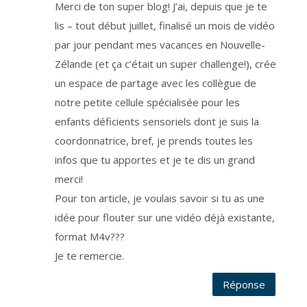
l
Merci de ton super blog! J’ai, depuis que je te
e
s
lis – tout début juillet, finalisé un mois de vidéo
-
c
par jour pendant mes vacances en Nouvelle-
i
.
P
Zélande (et ça c’était un super challenge!), crée
l
u
un espace de partage avec les collègue de
s
d
notre petite cellule spécialisée pour les
e
d
é
enfants déficients sensoriels dont je suis la
t
a
coordonnatrice, bref, je prends toutes les
i
l
infos que tu apportes et je te dis un grand
s
s
u
merci!
r
n
Pour ton article, je voulais savoir si tu as une
o
t
idée pour flouter sur une vidéo déjà existante,
r
e
p
format M4v???
o
l
Je te remercie.
i
t
i
Réponse
q
u
e