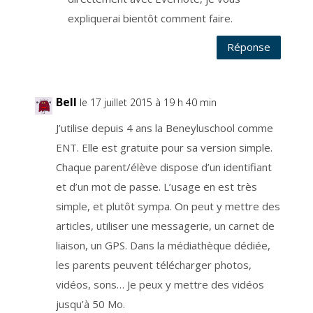
e
m
expliquerai bientôt comment faire.
a
n
d
Réponse
e
r
a
u
r
e
s
Bell
le 17 juillet 2015 à 19 h 40 min
p
o
n
J’utilise depuis 4 ans la Beneyluschool comme
s
a
ENT. Elle est gratuite pour sa version simple.
b
l
e
Chaque parent/élève dispose d’un identifiant
d
u
et d’un mot de passe. L’usage en est très
t
r
simple, et plutôt sympa. On peut y mettre des
a
i
t
articles, utiliser une messagerie, un carnet de
e
m
liaison, un GPS. Dans la médiathèque dédiée,
e
n
les parents peuvent télécharger photos,
t
l
’
vidéos, sons… Je peux y mettre des vidéos
a
c
jusqu’à 50 Mo.
c