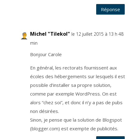
e
n
Réponse
t
a
u
c
o
u
Michel "Tilekol"
r
le 12 juillet 2015 à 13 h 48
a
n
min
t
d
e
Bonjour Carole
l
a
v
i
En général, les rectorats fournissent aux
e
d
écoles des hébergements sur lesquels il est
u
b
possible d’installer sa propre solution,
l
o
g
comme par exemple WordPress. On est
.
L
alors “chez soi”, et donc il n’y a pas de pubs
a
b
non désirées.
a
s
e
Sinon, je pense que la solution de Blogspot
l
é
(blogger.com) est exempte de publicités.
g
a
l