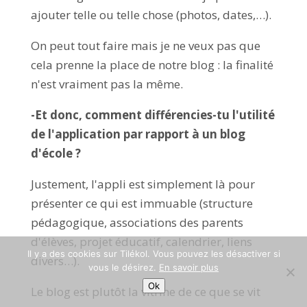
ajouter telle ou telle chose (photos, dates,…).
On peut tout faire mais je ne veux pas que
cela prenne la place de notre blog : la finalité
n'est vraiment pas la même.
-Et donc, comment différencies-tu l'utilité
de l'application par rapport à un blog
d'école ?
Justement, l'appli est simplement là pour
présenter ce qui est immuable (structure
pédagogique, associations des parents
d'élèves, projet éducatif, calendrier, liens
Il y a des cookies sur Tilékol. Vous pouvez les désactiver si
divers…).
vous le désirez.
En savoir plus
Ok
Le blog est plutôt la vitrine de ce que se vit