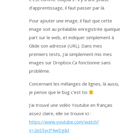
r
e
d’apprentissage, il faut passer par là.
s
é
c
u
Pour ajouter une image, il faut que cette
r
i
image soit au préalable enregistrée quelque
s
é
e
part sur le web, et indiquer simplement à
e
n
Glide son adresse (URL). Dans mes
F
r
premiers tests, j’ai simplement mis mes
a
n
c
images sur Dropbox.Ca fonctionne sans
e
.
problème.
L
a
d
Concernant les mélanges de lignes, là aussi,
u
r
é
je pense que le bug c’est toi
e
d
e
J’ai trouvé une vidéo Youtube en français
t
r
a
assez claire, elle se trouve ici :
i
t
https://www.youtube.com/watch?
e
m
v=2pS5ycP4wDg&t
e
n