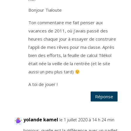
u
c
o
Bonjour Tialoute
u
r
a
n
Ton commentaire me fait penser aux
t
d
vacances de 2011, où j’avais passé des
e
l
heures chaque jour à essayer de construire
a
v
i
l’appli de mes rêves pour ma classe. Après
e
d
bien des efforts, la feuille de calcul Tilékol
u
b
était née la veille de la rentrée (et le site
l
o
g
aussi un peu plus tard)
.
L
a
A toi de jouer !
b
a
s
e
Réponse
l
é
g
a
l
e
yolande kamel
le 1 juillet 2020 à 14 h 24 min
e
s
t
bonjour, quelle est la différence avec un padlet
l