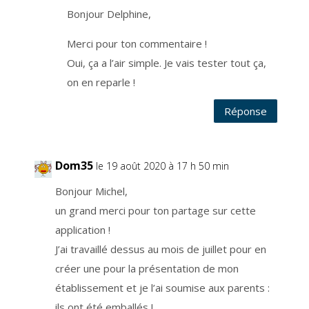
n
s
Bonjour Delphine,
f
é
r
Merci pour ton commentaire !
é
e
s
Oui, ça a l’air simple. Je vais tester tout ça,
h
o
on en reparle !
r
s
U
E
Réponse
.
L
e
s
e
r
Dom35
le 19 août 2020 à 17 h 50 min
v
i
c
Bonjour Michel,
e
e
un grand merci pour ton partage sur cette
s
t
application !
g
é
J’ai travaillé dessus au mois de juillet pour en
r
é
p
créer une pour la présentation de mon
a
r
établissement et je l’ai soumise aux parents :
u
n
ils ont été emballés !
e