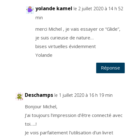
t
e
yolande kamel
le 2 juillet 2020 à 14 h 52
t
v
o
min
u
s
d
merci Michel , je vais essayer ce “Glide”,
é
s
je suis curieuse de nature…
i
n
s
bises virtuelles évidemment
c
r
Yolande
i
r
e
Réponse
à
t
o
u
t
m
o
m
Deschamps
le 1 juillet 2020 à 16 h 19 min
e
n
t
Bonjour Michel,
,
a
J’ai toujours l’impression d’être connecté avec
u
m
toi…..!
o
y
e
Je vois parfaitement l’utilisation d’un livret
n
d