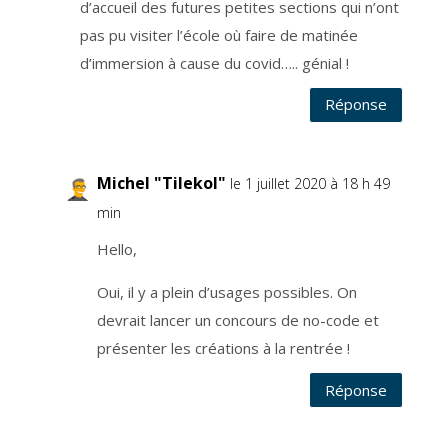
d’accueil des futures petites sections qui n’ont
'
u
pas pu visiter l’école où faire de matinée
n
l
i
d’immersion à cause du covid….. génial !
e
n
q
Réponse
u
i
s
e
t
r
o
Michel "Tilekol"
le 1 juillet 2020 à 18 h 49
u
v
min
e
a
u
Hello,
b
a
s
d
Oui, il y a plein d’usages possibles. On
e
c
devrait lancer un concours de no-code et
h
a
présenter les créations à la rentrée !
q
u
e
e
Réponse
m
a
i
l
q