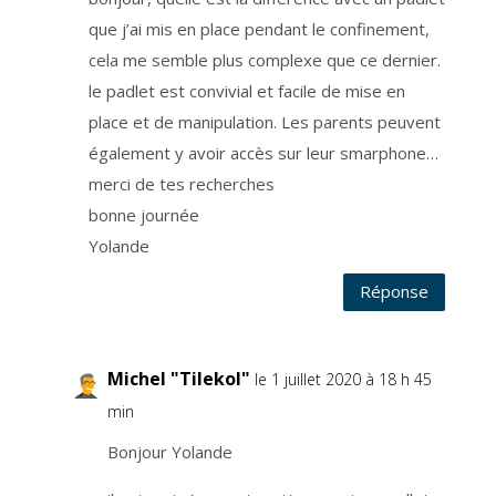
’
a
que j’ai mis en place pendant le confinement,
r
t
cela me semble plus complexe que ce dernier.
i
c
le padlet est convivial et facile de mise en
l
e
6
place et de manipulation. Les parents peuvent
.
1
également y avoir accès sur leur smarphone…
.
a
merci de tes recherches
d
u
R
bonne journée
G
P
Yolande
D
r
e
Réponse
l
a
t
i
f
a
u
Michel "Tilekol"
le 1 juillet 2020 à 18 h 45
c
o
min
n
s
e
Bonjour Yolande
n
t
e
m