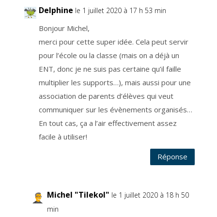
u
Delphine
e
le 1 juillet 2020 à 17 h 53 min
z
v
o
Bonjour Michel,
u
s
merci pour cette super idée. Cela peut servir
r
e
pour l’école ou la classe (mais on a déjà un
c
e
v
ENT, donc je ne suis pas certaine qu’il faille
e
z
multiplier les supports…), mais aussi pour une
.
V
association de parents d’élèves qui veut
o
s
d
communiquer sur les évènements organisés…
o
n
En tout cas, ça a l’air effectivement assez
n
é
facile à utiliser!
e
s
n
e
Réponse
s
o
n
t
p
a
Michel "Tilekol"
le 1 juillet 2020 à 18 h 50
s
t
r
min
a