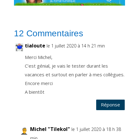
e
r
e
c
e
v
o
i
12 Commentaires
r
n
o
t
tialoute
le 1 juillet 2020 à 14 h 21 min
r
e
n
Merci Michel,
e
w
C’est génial, je vais le tester durant les
s
l
e
vacances et surtout en parler à mes collègues.
t
t
Encore merci
e
r
A bientôt
q
u
i
v
Réponse
o
u
s
t
i
e
Michel "Tilekol"
n
le 1 juillet 2020 à 18 h 38
t
a
min