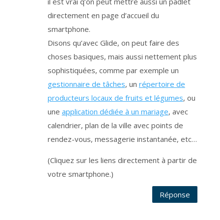
il est vrai q’on peut mettre aussi un padlet
e
n
directement en page d’accueil du
t
.
V
smartphone.
o
u
Disons qu’avec Glide, on peut faire des
s
p
choses basiques, mais aussi nettement plus
o
u
v
sophistiquées, comme par exemple un
e
z
gestionnaire de tâches
, un
répertoire de
r
e
producteurs locaux de fruits et légumes
, ou
t
i
r
une
application dédiée à un mariage
, avec
e
r
calendrier, plan de la ville avec points de
v
o
rendez-vous, messagerie instantanée, etc…
t
r
e
c
(Cliquez sur les liens directement à partir de
o
n
votre smartphone.)
s
e
n
t
Réponse
e
m
e
n