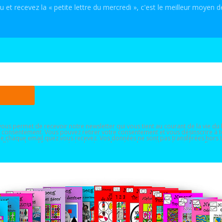
et recevez la « petite lettre du mercredi », c'est le meilleur moyen de
!
n vous permet de recevoir notre newsletter qui vous tient au courant de la vie du 
f au consentement. Vous pouvez retirer votre consentement et vous désinscrire 
 de chaque email quez vous recevez. Vos données ne sont pas transférées hors U
tallée sur le sol français et stockant ses données de manière sécurisée en Franc
ps pendant lequel vous êtes inscrit à notre service de communication. Vous di
itement l’accès à vos données à caractère personnel, ainsi que la rectificatio
otre politique de confidentialité
ici
.