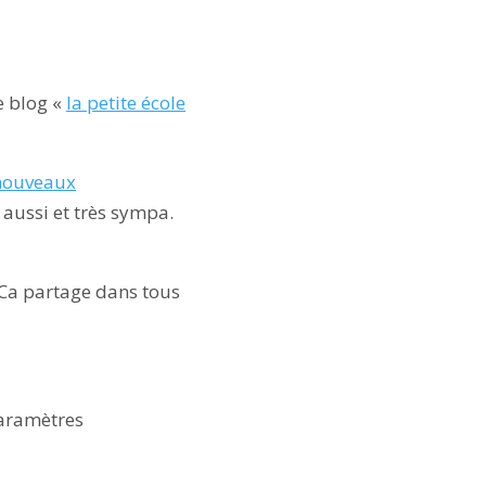
le blog «
la petite école
 nouveaux
 aussi et très sympa.
é. Ca partage dans tous
paramètres