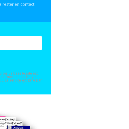
 rester en contact !
blog. La base légale est
à tout moment, au moyen
E. Le service est géré par
e. La durée de traitement
sposez du droit de
n ou l’effacement de