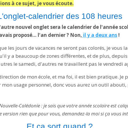
ions à ce sujet, je vous écoute.
L'onglet-calendrier des 108 heures
'autre nouvel onglet sera le calendrier de l'année sco
'avais proposé… l'an dernier ? Non,
il y a deux ans
!
 que les jours de vacances ne seront pas colorés, je vous lai
'il y a beaucoup de zones différentes, et de plus, depuis
'autres le samedi, d'autres ne travaillent pas le vendredi 
 direction de mon école, et ma foi, il est bien pratique. Je 
r mon usage personnel, donc vous aurez un outil abouti,
ouvelle-Calédonie : je sais que votre année scolaire est calqué
ne version rien que pour vous, demandez-la moi si ça vous int
Et ça sort quand ?