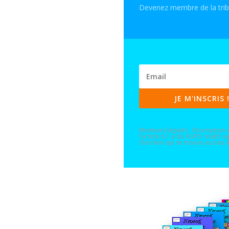
Devenez membre de la tribu 
JE M'INSCRIS 
Mentions légales : l’inscriptio
l’article 6.1.a du RGPD relati
d'un lien qui se trouve au bas
une entreprise spécialisée, ins
des données est limitée au tem
demander au responsable du tra
celles-ci. Plus de détails sur n