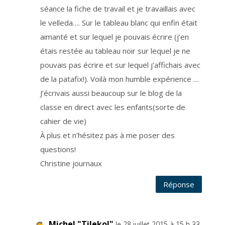
e
séance la fiche de travail et je travaillais avec
c
h
le velleda…. Sur le tableau blanc qui enfin était
a
q
u
aimanté et sur lequel je pouvais écrire (j’en
e
e
étais restée au tableau noir sur lequel je ne
m
a
pouvais pas écrire et sur lequel j’affichais avec
i
l
q
de la patafix!). Voilà mon humble expérience …
u
e
J’écrivais aussi beaucoup sur le blog de la
z
v
classe en direct avec les enfants(sorte de
o
u
s
cahier de vie)
r
e
À plus et n’hésitez pas à me poser des
c
e
questions!
v
e
z
Christine journaux
.
V
o
Réponse
s
d
o
n
n
é
e
Michel "Tilekol"
le 28 juillet 2015 à 15 h 33