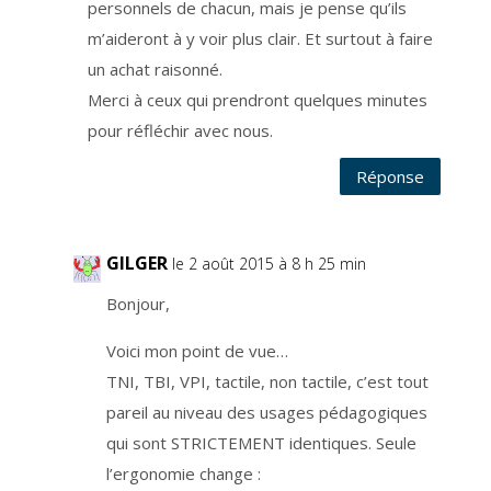
personnels de chacun, mais je pense qu’ils
q
u
i
m’aideront à y voir plus clair. Et surtout à faire
v
o
un achat raisonné.
u
s
Merci à ceux qui prendront quelques minutes
t
i
e
pour réfléchir avec nous.
n
t
a
Réponse
u
c
o
u
r
a
n
GILGER
le 2 août 2015 à 8 h 25 min
t
d
e
Bonjour,
l
a
v
Voici mon point de vue…
i
e
d
TNI, TBI, VPI, tactile, non tactile, c’est tout
u
b
pareil au niveau des usages pédagogiques
l
o
qui sont STRICTEMENT identiques. Seule
g
.
L
l’ergonomie change :
a