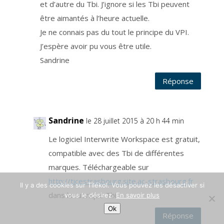
et d’autre du Tbi. J’ignore si les Tbi peuvent
e
m
p
être aimantés à l’heure actuelle.
s
p
Je ne connais pas du tout le principe du VPI.
e
n
J’espère avoir pu vous être utile.
d
a
n
Sandrine
t
l
e
Réponse
q
u
e
l
v
o
Sandrine
u
le 28 juillet 2015 à 20 h 44 min
s
ê
t
Le logiciel Interwrite Workspace est gratuit,
e
s
compatible avec des Tbi de différentes
i
n
marques. Téléchargeable sur
s
c
r
http://ticestrasbourg.site.ac-strasbourg.fr
i
Il y a des cookies sur Tilékol. Vous pouvez les désactiver si
t
dans la rubrique Tbi
vous le désirez.
En savoir plus
à
n
Ok
o
Réponse
t
r