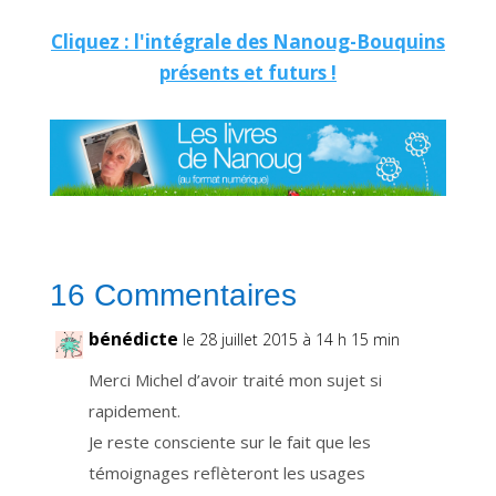
n
v
Cliquez : l'intégrale des Nanoug-Bouquins
o
u
présents et futurs !
s
p
e
r
m
e
t
d
e
r
e
c
e
v
o
i
16 Commentaires
r
n
o
t
bénédicte
le 28 juillet 2015 à 14 h 15 min
r
e
n
Merci Michel d’avoir traité mon sujet si
e
w
rapidement.
s
l
e
Je reste consciente sur le fait que les
t
t
témoignages reflèteront les usages
e
r