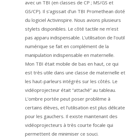
o
avec un TBI (en classes de CP ; MS/GS et
n
n
GS/CP). Il s’agissait d’un TBI Promethean doté
é
e
du logiciel Activinspire. Nous avions plusieurs
s
d
e
stylets disponibles. Le côté tactile ne m’est
m
a
pas apparu indispensable. L’utilisation de l’outil
n
i
numérique se fait en complément de la
è
r
e
manipulation indispensable en maternelle.
s
é
Mon TBI était mobile de bas en haut, ce qui
c
u
est très utile dans une classe de maternelle et
r
i
s
les haut-parleurs intégrés sur les côtés. Le
é
e
vidéoprojecteur était “attaché” au tableau.
e
n
L’ombre portée peut poser problème à
F
r
a
certains élèves, et l’utilisation est plus délicate
n
c
pour les gauchers. Il existe maintenant des
e
.
vidéoprojecteurs à très courte focale qui
L
a
d
permettent de minimiser ce souci.
u