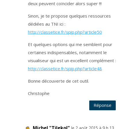
deux peuvent coïncider alors super !!!
i
f
a
u
Sinon, je te propose quelques ressources
c
o
dédiées au TNI ici :
n
s
e
http://classetice.fr/spip.php?article50
n
t
e
Et quelques options qui me semblent pour
m
e
n
certaines indispensables, notamment le
t
.
visualiseur qui est un excellent complément :
V
o
http://classetice.fr/spip.php?article48
u
s
p
o
Bonne découverte de cet outil.
u
v
e
Christophe
z
r
e
t
Réponse
i
r
e
r
v
o
Michel "Tilekol"
t
le 2 août 2015 à 9 h 13