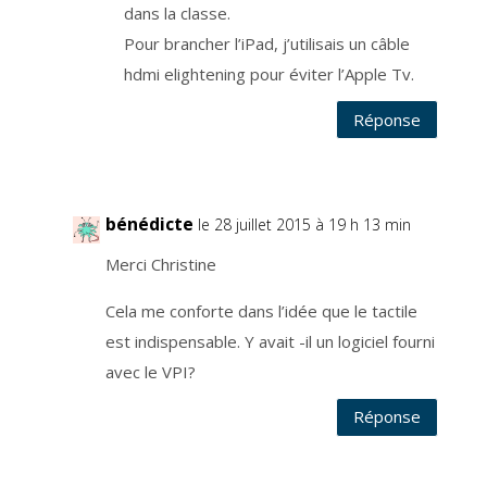
dans la classe.
e
s
t
Pour brancher l’iPad, j’utilisais un câble
g
é
hdmi elightening pour éviter l’Apple Tv.
r
é
p
Réponse
a
r
u
n
e
e
n
t
bénédicte
le 28 juillet 2015 à 19 h 13 min
r
e
p
Merci Christine
r
i
s
e
Cela me conforte dans l’idée que le tactile
s
p
est indispensable. Y avait -il un logiciel fourni
é
c
i
avec le VPI?
a
l
i
Réponse
s
é
e
,
i
n