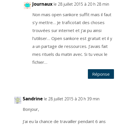
s
Journaux
le 28 juillet 2015 à 20 h 28 min
t
a
l
Non mais open sankore suffit mais il faut
l
é
s’y mettre… Je traficotait des choses
e
s
trouvées sur internet et j’ai pu ainsi
u
r
l
l’utiliser… Open sankore est gratuit et il y
e
s
a un partage de ressources. J’avais fait
o
l
mes rituels du matin avec. Si tu veux le
f
r
a
fichier…
n
ç
a
Réponse
i
s
e
t
s
t
o
Sandrine
c
le 28 juillet 2015 à 20 h 39 min
k
a
n
Bonjour,
t
s
e
J’ai eu la chance de travailler pendant 6 ans
s
d