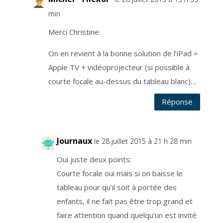
s
n
min
e
s
o
Merci Christine
n
t
p
a
On en revient à la bonne solution de l’iPad =
s
t
Apple TV + vidéoprojecteur (si possible à
r
a
courte focale au-dessus du tableau blanc)…
n
s
f
é
Réponse
r
é
e
s
h
o
Journaux
r
le 28 juillet 2015 à 21 h 28 min
s
U
E
Oui juste deux points:
.
L
Courte focale oui mais si on baisse le
e
s
tableau pour qu’il soit à portée des
e
r
v
enfants, il ne fait pas être trop grand et
i
c
faire attention quand quelqu’un est invité
e