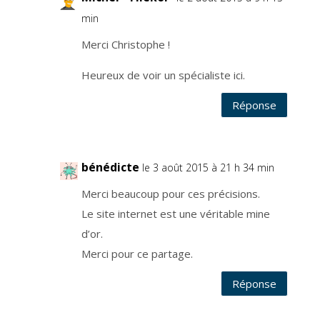
r
e
min
c
o
n
Merci Christophe !
s
e
n
t
Heureux de voir un spécialiste ici.
e
m
e
Réponse
n
t
e
t
v
o
u
bénédicte
le 3 août 2015 à 21 h 34 min
s
d
é
Merci beaucoup pour ces précisions.
s
i
n
Le site internet est une véritable mine
s
c
d’or.
r
i
Merci pour ce partage.
r
e
à
t
Réponse
o
u
t
m