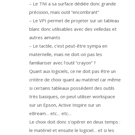
b
– Le TNI a sa surface dédiée donc grande
a
s
précision, mais outil “encombrant”
e
l
é
– Le VPI permet de projeter sur un tableau
g
a
blanc donc utilisables avec des velledas et
l
e
autres aimants
e
s
t
– Le tactile, c’est peut-être sympa en
l
’
maternelle, mais ne doit-on pas les
a
r
familiariser avec l’outil “crayon” ?
t
i
c
Quant aux logiciels, ce ne doit pas être un
l
e
critère de choix quant au matériel car même
6
.
si certains tableaux possèdent des outils
1
.
a
très basiques, on peut utiliser workspace
d
u
sur un Epson, Active Inspire sur un
R
G
eBream… etc… etc…
P
D
r
Le choix doit donc s’opérer en deux temps :
e
l
le matériel et ensuite le logiciel… et si les
a
t