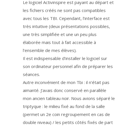
r
Le logiciel Activinspire est payant au départ et
é
e
les fichiers créés ne sont pas compatibles
d
e
t
avec tous les TBI. Cependant, l’interface est
r
a
très intuitive (deux présentations possibles,
i
t
une très simplifiée et une un peu plus
e
m
e
élaborée mais tout à fait accessible à
n
t
l’ensemble de mes élèves).
d
e
Il est indispensable d’installer le logiciel sur
s
d
o
son ordinateur personnel afin de préparer les
n
n
séances.
é
e
Autre inconvénient de mon Tbi : il n’était pas
s
e
s
aimanté. J’avais donc conservé en parallèle
t
l
mon ancien tableau noir. Nous avions séparé le
i
m
triptyque : le milieu fixé au fond de la salle
i
t
é
(permet un 2e coin regroupement en cas de
e
a
double niveau) / les petits côtés fixés de part
u
t