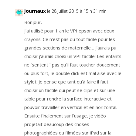
o
m
e
Journaux
le 28 juillet 2015 à 15 h 31 min
n
t
,
Bonjour,
a
u
m
J’ai utilisé pour 1 an le VPI epson avec deux
o
y
crayons. Ce n’est pas du tout facile pour les
e
n
grandes sections de maternelle… J’aurais pu
d
'
u
choisir j’aurais choisi un VPI tactile! Les enfants
n
l
ne ´sentent ´ pas qu’il faut toucher doucement
i
e
ou plus fort, le double click est mal aise avec le
n
q
u
stylet. Je pense que tant qu’à faire il faut
i
s
choisir un tactile qui peut se clips et sur une
e
t
table pour rendre la surface interactive et
r
o
u
pouvoir travailler en vertical et en horizontal.
v
e
Ensuite finalement sur l’usage, je vidéo
a
u
projetait beaucoup des choses
b
a
s
photographiées ou filmées sur iPad sur la
d