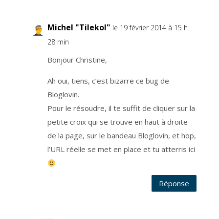
P
D
r
e
Michel "Tilekol"
le 19 février 2014 à 15 h
l
a
t
28 min
i
f
a
Bonjour Christine,
u
c
o
Ah oui, tiens, c’est bizarre ce bug de
n
s
Bloglovin.
e
n
t
Pour le résoudre, il te suffit de cliquer sur la
e
m
petite croix qui se trouve en haut à droite
e
n
de la page, sur le bandeau Bloglovin, et hop,
t
.
V
l’URL réelle se met en place et tu atterris ici
o
u
s
p
o
u
Réponse
v
e
z
r
e
t