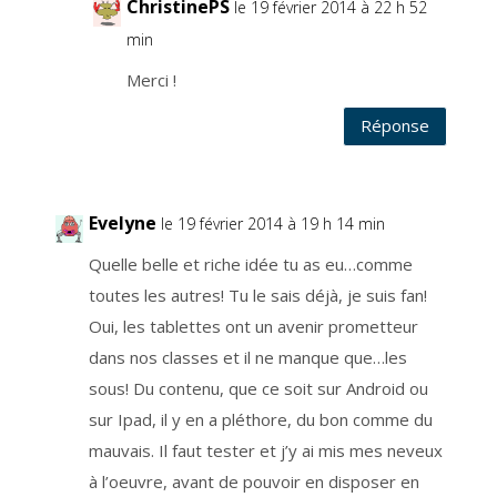
ChristinePS
le 19 février 2014 à 22 h 52
i
r
e
min
r
v
o
Merci !
t
r
e
Réponse
c
o
n
s
e
n
t
Evelyne
e
le 19 février 2014 à 19 h 14 min
m
e
n
Quelle belle et riche idée tu as eu…comme
t
e
toutes les autres! Tu le sais déjà, je suis fan!
t
v
Oui, les tablettes ont un avenir prometteur
o
u
s
dans nos classes et il ne manque que…les
d
é
sous! Du contenu, que ce soit sur Android ou
s
i
sur Ipad, il y en a pléthore, du bon comme du
n
s
c
mauvais. Il faut tester et j’y ai mis mes neveux
r
i
à l’oeuvre, avant de pouvoir en disposer en
r