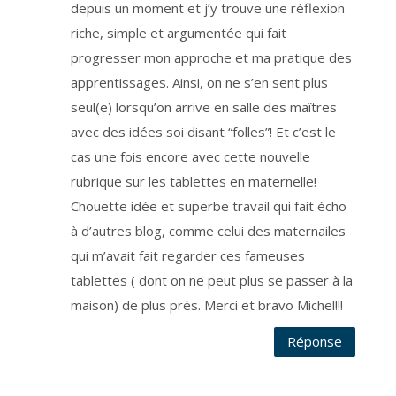
depuis un moment et j’y trouve une réflexion
s
l
e
riche, simple et argumentée qui fait
t
t
progresser mon approche et ma pratique des
e
r
apprentissages. Ainsi, on ne s’en sent plus
q
u
i
seul(e) lorsqu’on arrive en salle des maîtres
v
o
avec des idées soi disant “folles”! Et c’est le
u
s
cas une fois encore avec cette nouvelle
t
i
e
rubrique sur les tablettes en maternelle!
n
t
Chouette idée et superbe travail qui fait écho
a
u
à d’autres blog, comme celui des maternailes
c
o
u
qui m’avait fait regarder ces fameuses
r
a
tablettes ( dont on ne peut plus se passer à la
n
t
maison) de plus près. Merci et bravo Michel!!!
d
e
l
a
Réponse
v
i
e
d
u