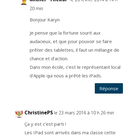
s
e
20 min
r
v
i
Bonjour Karyn
c
e
e
Je pense que la fortune sourit aux
s
t
audacieux, et que pour pouvoir se faire
g
é
r
prêter des tablettes, il faut un mélange de
é
p
chance et d’action.
a
r
Dans mon école, c’est le représentant local
u
n
e
d’Apple qui nous a prêté les iPads.
e
n
t
Réponse
r
e
p
r
i
s
e
ChristinePS
le 23 mars 2014 à 10 h 26 min
s
p
é
Ça y est c’est parti !
c
i
Les IPad sont arrivés dans ma classe cette
a
l