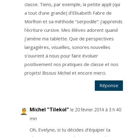
e
classe. Tiens, par exemple, la petite appli (qui
à
t
o
a tout d’une grande) d’Elisabeth Fabre de
u
t
Morlhon et sa méthode “serpodile”: j’apprends
m
o
l’écriture cursive. Mes élèves adorent quand
m
e
n
j’amène ma tablette. Que de perspectives
t
,
langagières, visuelles, sonores nouvelles
a
u
s’ouvrent à nous pour faire évoluer
m
o
y
positivement nos pratiques de classe et nos
e
n
projets! Bisous Michel et encore merci.
d
'
u
Réponse
n
l
i
e
n
q
u
Michel "Tilekol"
le 20 février 2014 à 3 h 40
i
s
min
e
t
r
Oh, Evelyne, si tu décides d’équiper ta
o
u
v