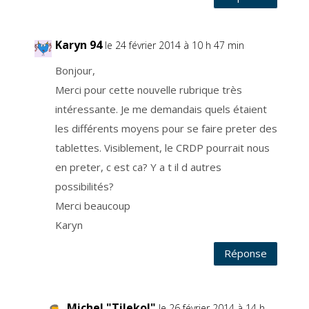
s
d
o
n
n
Karyn 94
le 24 février 2014 à 10 h 47 min
é
e
s
Bonjour,
n
e
s
Merci pour cette nouvelle rubrique très
o
n
intéressante. Je me demandais quels étaient
t
p
les différents moyens pour se faire preter des
a
s
t
tablettes. Visiblement, le CRDP pourrait nous
r
a
en preter, c est ca? Y a t il d autres
n
s
possibilités?
f
é
r
Merci beaucoup
é
e
Karyn
s
h
o
Réponse
r
s
U
E
.
L
e
Michel "Tilekol"
le 26 février 2014 à 14 h