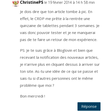
b
ChristinePS
le 19 février 2014 à 14 h 58 min
l
o
g
Je dois dire que ton article tombe à pic. En
.
L
effet, le CRDP me prête à la rentrée une
a
b
a
quinzaine de tablettes pendant 3 semaines. Je
s
e
vais donc pouvoir tester et je ne manquerai
l
é
pas de te faire un retour de mon expérience.
g
a
l
e
PS: Je te suis grâce à Bloglovin et bien que
e
s
recevant la notification des nouveaux articles,
t
l
je n’arrive plus en cliquant dessus à arriver sur
’
a
r
ton site. As-tu une idée de ce qui se passe et
t
i
sais-tu si d’autres personnes ont le même
c
l
problème que moi ?
e
6
.
1
Bon mercredi !
.
a
d
Réponse
u
R
G