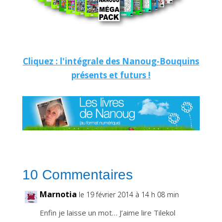
c
r
i
p
t
i
o
n
v
Cliquez : l'intégrale des Nanoug-Bouquins
o
u
présents et futurs !
s
p
e
r
m
e
t
d
e
r
e
c
e
v
o
i
10 Commentaires
r
n
o
t
Marnotia
le 19 février 2014 à 14 h 08 min
r
e
n
Enfin je laisse un mot… J’aime lire Tilekol
e
w