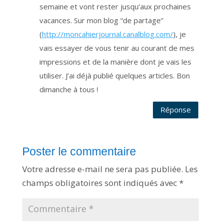
semaine et vont rester jusqu’aux prochaines
i
s
é
vacances. Sur mon blog “de partage”
e
,
(
http://moncahierjournal.canalblog.com/
), je
i
n
vais essayer de vous tenir au courant de mes
s
t
a
impressions et de la manière dont je vais les
l
l
utiliser. J’ai déjà publié quelques articles. Bon
é
e
dimanche à tous !
s
u
r
l
Réponse
e
s
o
l
f
r
a
Poster le commentaire
n
ç
a
Votre adresse e-mail ne sera pas publiée.
Les
i
s
champs obligatoires sont indiqués avec
*
e
t
s
t
o
c
k