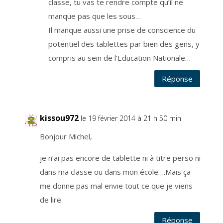
classe, tu vas te rendre compte qu’il ne
e
a
manque pas que les sous…
u
b
Il manque aussi une prise de conscience du
a
s
d
potentiel des tablettes par bien des gens, y
e
c
compris au sein de l’Education Nationale…
h
a
q
u
Réponse
e
e
m
a
i
l
kissou972
le 19 février 2014 à 21 h 50 min
q
u
e
Bonjour Michel,
z
v
o
u
je n’ai pas encore de tablette ni à titre perso ni
s
r
dans ma classe ou dans mon école….Mais ça
e
c
me donne pas mal envie tout ce que je viens
e
v
e
de lire.
z
.
V
Réponse
o