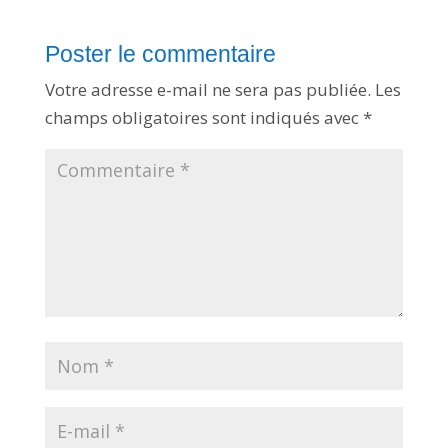
v
o
i
r
n
Poster le commentaire
o
t
r
Votre adresse e-mail ne sera pas publiée.
Les
e
n
champs obligatoires sont indiqués avec
*
e
w
s
l
e
t
t
e
r
q
u
i
v
o
u
s
t
i
e
n
t
a
u
c
o
u
r
a