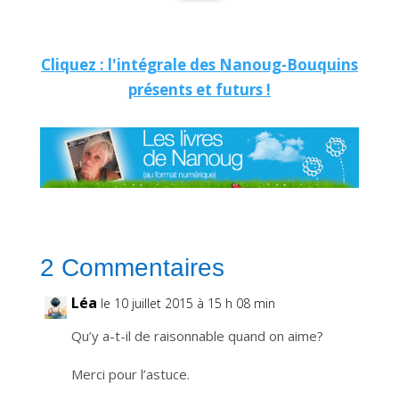
t
i
o
n
v
Cliquez : l'intégrale des Nanoug-Bouquins
o
u
présents et futurs !
s
p
e
r
m
e
t
d
e
r
e
c
e
v
o
i
2 Commentaires
r
n
o
t
Léa
le 10 juillet 2015 à 15 h 08 min
r
e
n
Qu’y a-t-il de raisonnable quand on aime?
e
w
s
l
Merci pour l’astuce.
e
t