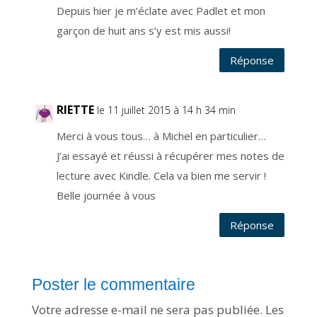
t
Depuis hier je m’éclate avec Padlet et mon
e
r
q
garçon de huit ans s’y est mis aussi!
u
i
v
Réponse
o
u
s
t
i
e
RIETTE
le 11 juillet 2015 à 14 h 34 min
n
t
a
Merci à vous tous… à Michel en particulier…
u
c
J’ai essayé et réussi à récupérer mes notes de
o
u
r
lecture avec Kindle. Cela va bien me servir !
a
n
Belle journée à vous
t
d
e
Réponse
l
a
v
i
e
d
u
Poster le commentaire
b
l
o
Votre adresse e-mail ne sera pas publiée.
Les
g