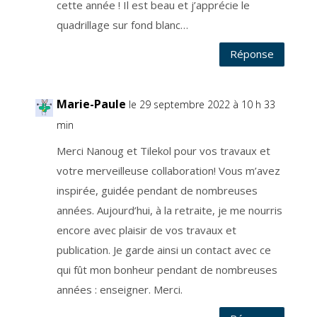
a
cette année ! Il est beau et j’apprécie le
r
u
quadrillage sur fond blanc…
n
e
e
Réponse
n
t
r
e
p
r
Marie-Paule
le 29 septembre 2022 à 10 h 33
i
s
e
min
s
p
é
Merci Nanoug et Tilekol pour vos travaux et
c
i
votre merveilleuse collaboration! Vous m’avez
a
l
inspirée, guidée pendant de nombreuses
i
s
é
années. Aujourd’hui, à la retraite, je me nourris
e
,
encore avec plaisir de vos travaux et
i
n
publication. Je garde ainsi un contact avec ce
s
t
a
qui fût mon bonheur pendant de nombreuses
l
l
années : enseigner. Merci.
é
e
s