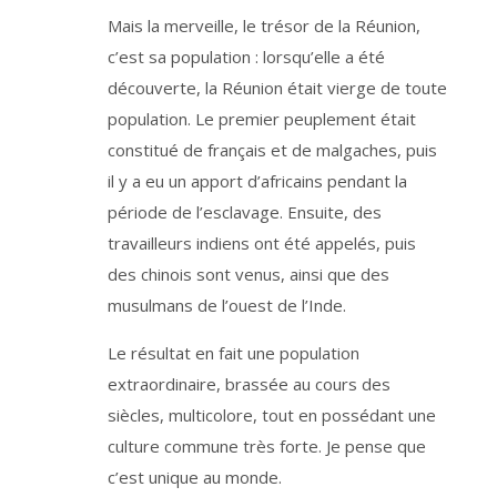
o
y
Mais la merveille, le trésor de la Réunion,
e
n
c’est sa population : lorsqu’elle a été
d
'
u
découverte, la Réunion était vierge de toute
n
l
population. Le premier peuplement était
i
e
constitué de français et de malgaches, puis
n
q
u
il y a eu un apport d’africains pendant la
i
s
période de l’esclavage. Ensuite, des
e
t
travailleurs indiens ont été appelés, puis
r
o
u
des chinois sont venus, ainsi que des
v
e
musulmans de l’ouest de l’Inde.
a
u
b
Le résultat en fait une population
a
s
d
extraordinaire, brassée au cours des
e
c
siècles, multicolore, tout en possédant une
h
a
culture commune très forte. Je pense que
q
u
e
c’est unique au monde.
e