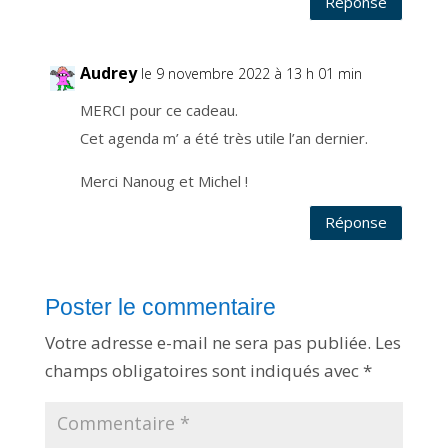
Réponse
u
r
l
e
s
o
Audrey
le 9 novembre 2022 à 13 h 01 min
l
f
r
MERCI pour ce cadeau.
a
n
ç
Cet agenda m’ a été très utile l’an dernier.
a
i
s
Merci Nanoug et Michel !
e
t
s
t
Réponse
o
c
k
a
n
t
s
Poster le commentaire
e
s
d
Votre adresse e-mail ne sera pas publiée.
Les
o
n
champs obligatoires sont indiqués avec
*
n
é
e
s
d
e
m