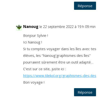
m
a
Réponse
i
l
q
u
e
z
v
Nanoug
o
le 22 septembre 2022 à 19 h 09 min
u
s
r
Bonjour Sylvie !
e
c
Ici Nanoug !
e
v
Si tu comptes voyager dans les îles avec tes
e
z
.
élèves, les “Nanoug’graphismes des îles”
V
o
pourraient sûrement être un outil adapté…
s
d
C’est sur ce site, juste ici :
o
n
n
https://www.tilekol.org/graphismes-des-iles
é
e
Bon voyage !
s
n
e
Réponse
s
o
n
t
p
a