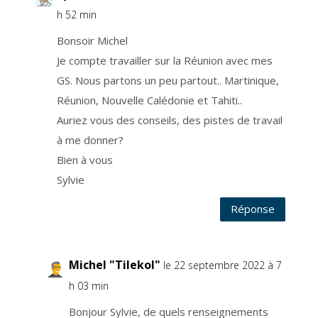
e
n
h 52 min
t
e
m
Bonsoir Michel
e
n
Je compte travailler sur la Réunion avec mes
t
.
V
GS. Nous partons un peu partout.. Martinique,
o
u
Réunion, Nouvelle Calédonie et Tahiti..
s
p
Auriez vous des conseils, des pistes de travail
o
u
v
à me donner?
e
z
Bien à vous
r
e
Sylvie
t
i
r
e
Réponse
r
v
o
t
r
e
Michel "Tilekol"
le 22 septembre 2022 à 7
c
o
n
h 03 min
s
e
n
Bonjour Sylvie, de quels renseignements
t