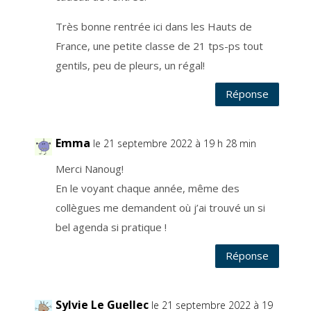
e
e
s
Très bonne rentrée ici dans les Hauts de
t
l
France, une petite classe de 21 tps-ps tout
’
a
r
gentils, peu de pleurs, un régal!
t
i
c
Réponse
l
e
6
.
1
.
Emma
le 21 septembre 2022 à 19 h 28 min
a
d
u
Merci Nanoug!
R
G
P
En le voyant chaque année, même des
D
r
collègues me demandent où j’ai trouvé un si
e
l
bel agenda si pratique !
a
t
i
f
Réponse
a
u
c
o
n
Sylvie Le Guellec
s
le 21 septembre 2022 à 19