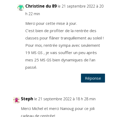
e
Christine du 89
n
le 21 septembre 2022 à 20
t
a
h 22 min
u
c
o
Merci pour cette mise à jour.
u
r
C’est bien de profiter de la rentrée des
a
n
t
classes pour flâner tranquillement au soleil !
d
e
Pour moi, rentrée sympa avec seulement
l
a
19 MS GS , je vais souffler un peu après
v
i
e
mes 25 MS GS bien dynamiques de l’an
d
u
passé.
b
l
o
g
Réponse
.
L
a
b
a
s
Steph
le 21 septembre 2022 à 18 h 28 min
e
l
é
Merci Michel et merci Nanoug pour ce joli
g
a
l
cadeau de rentrée!