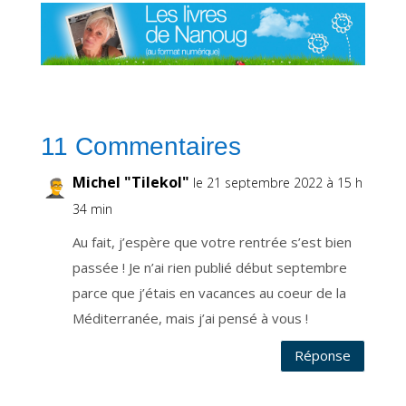
r
m
e
t
d
e
r
e
c
e
v
o
i
11 Commentaires
r
n
o
t
Michel "Tilekol"
le 21 septembre 2022 à 15 h
r
e
n
34 min
e
w
s
Au fait, j’espère que votre rentrée s’est bien
l
e
passée ! Je n’ai rien publié début septembre
t
t
parce que j’étais en vacances au coeur de la
e
r
q
Méditerranée, mais j’ai pensé à vous !
u
i
v
Réponse
o
u
s
t
i