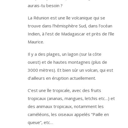
e
aurais-tu besoin ?
m
e
n
t
La Réunion est une île volcanique qui se
e
t
trouve dans l’hémisphère Sud, dans l’océan
v
o
Indien, à l’est de Madagascar et près de l’île
u
s
d
Maurice.
é
s
i
Il y a des plages, un lagon (sur la côte
n
s
c
ouest) et de hautes montagnes (plus de
r
i
3000 mètres). Et bien sûr un volcan, qui est
r
e
d’ailleurs en éruption actuellement.
à
t
o
u
C’est une île tropicale, avec des fruits
t
m
tropicaux (ananas, mangues, letchis etc…) et
o
m
e
des animaux tropicaux, notamment les
n
t
caméléons, les oiseaux appelés “Paille en
,
a
queue”, etc…
u
m