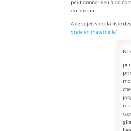
peut donner lieu à de nom
du lexique.
A ce sujet, voici la liste 
orale en maternelle
”
Nom
per
pri
mon
che
jon
mou
cap
gil
l'e