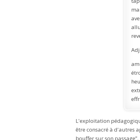
tap
mar
ave
all
rev
Adje
amu
étr
heu
ext
eff
L'exploitation pédagogiqu
être consacré à d'autres a
bouffer sur son passage”.