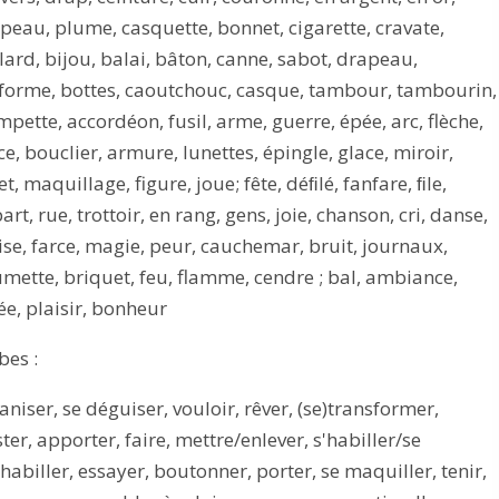
peau, plume, casquette, bonnet, cigarette, cravate,
lard, bijou, balai, bâton, canne, sabot, drapeau,
forme, bottes, caoutchouc, casque, tambour, tambourin,
mpette, accordéon, fusil, arme, guerre, épée, arc, flèche,
ce, bouclier, armure, lunettes, épingle, glace, miroir,
let, maquillage, figure, joue; fête, déﬁlé, fanfare, ﬁle,
art, rue, trottoir, en rang, gens, joie, chanson, cri, danse,
ise, farce, magie, peur, cauchemar, bruit, journaux,
umette, briquet, feu, flamme, cendre ; bal, ambiance,
ée, plaisir, bonheur
bes :
aniser, se déguiser, vouloir, rêver, (se)transformer,
ster, apporter, faire, mettre/enlever, s'habiller/se
habiller, essayer, boutonner, porter, se maquiller, tenir,