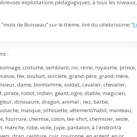
breuses exploitations pédagogiques, à tous les niveaux, 
des “mots de Boisseau” sur le thème, tiré du célébrissime “
E
s :
sonnage, costume, semblant, roi, reine, royaume, prince,
ncesse, fée, souhait, sorcière, grand-père, grand-mère,
sieur, dame, bonhomme, soldat, cavalier, chevalier,
f, pirate, robot, indien, géant, ogre, diable, magicien,
gleur, dinosaure, dragon, animal ; nez, barbe,
stache, masque, silhouette, vêtement/habit, manteau,
e, fourrure, chemise, coton, tee-shirt, chemisier, veste,
et, manche, robe, voile, jupe, pantalon, à l'endroit/à
nvers, drap, ceinture, cuir, couronne, en argent, en or,