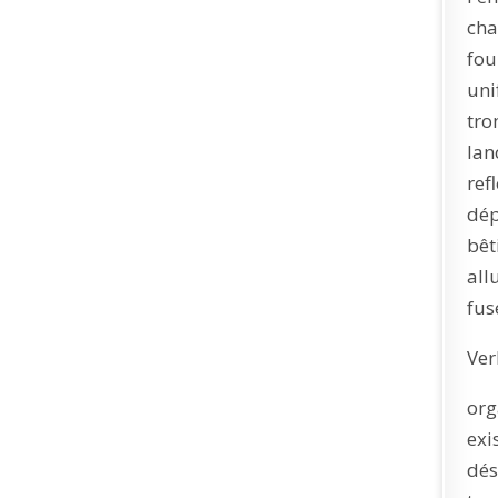
cha
fou
uni
tro
lan
ref
dép
bêt
all
fus
Ver
org
exi
dés