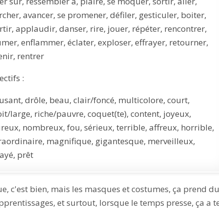
er sur, ressembler à, plaire, se moquer, sortir, aller,
cher, avancer, se promener, défiler, gesticuler, boiter,
rtir, applaudir, danser, rire, jouer, répéter, rencontrer,
umer, enflammer, éclater, exploser, effrayer, retourner,
enir, rentrer
ctifs :
sant, drôle, beau, clair/foncé, multicolore, court,
oit/large, riche/pauvre, coquet(te), content, joyeux,
reux, nombreux, fou, sérieux, terrible, affreux, horrible,
raordinaire, magnifique, gigantesque, merveilleux,
rayé, prêt
e, c'est bien, mais les masques et costumes, ça prend d
pprentissages, et surtout, lorsque le temps presse, ça a 