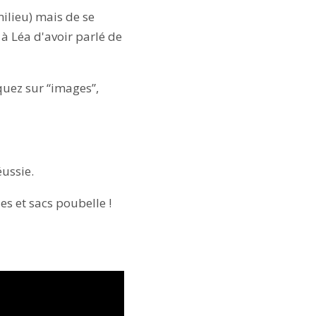
milieu) mais de se
à Léa d'avoir parlé de
quez sur “images”,
éussie.
s et sacs poubelle !