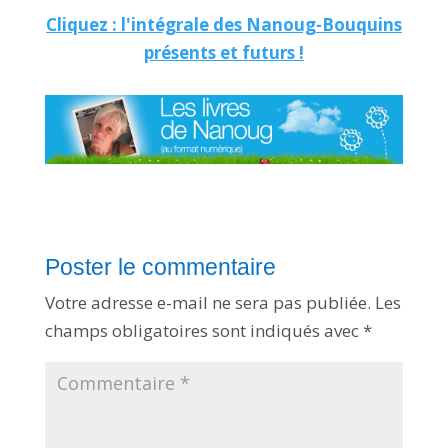
v
Cliquez : l'intégrale des Nanoug-Bouquins
o
u
présents et futurs !
s
p
e
r
m
e
t
d
e
r
e
c
e
v
o
i
r
n
Poster le commentaire
o
t
r
Votre adresse e-mail ne sera pas publiée.
Les
e
n
champs obligatoires sont indiqués avec
*
e
w
s
l
e
t
t
e
r
q